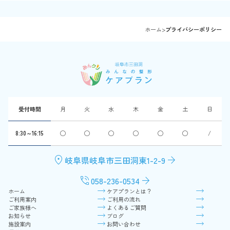
ホーム
>
プライバシーポリシー
受付時間
月
火
水
木
金
土
日
8:30～16:15
◯
◯
◯
◯
◯
◯
/
location_on
arrow_forward
岐阜県岐阜市三田洞東1-2-9
phone_in_talk
arrow_forward
058-236-0534
ホーム
ケアプランとは？
ご利用案内
ご利用の流れ
ご家族様へ
よくあるご質問
お知らせ
ブログ
施設案内
お問い合わせ