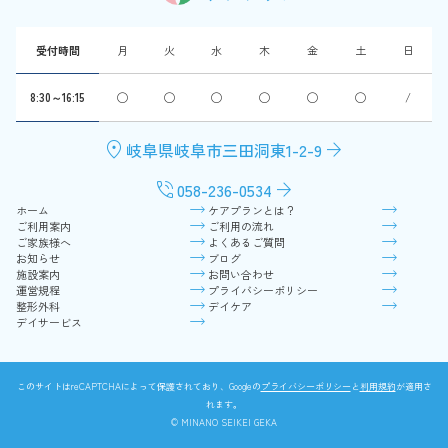
受付時間
月
火
水
木
金
土
日
8:30～16:15
◯
◯
◯
◯
◯
◯
/
location_on
arrow_forward
岐阜県岐阜市三田洞東1-2-9
phone_in_talk
arrow_forward
058-236-0534
ホーム
ケアプランとは？
ご利用案内
ご利用の流れ
ご家族様へ
よくあるご質問
お知らせ
ブログ
施設案内
お問い合わせ
運営規程
プライバシーポリシー
整形外科
デイケア
デイサービス
このサイトはreCAPTCHAによって保護されており、Googleの
プライバシーポリシー
と
利用規約
が適用さ
れます。
© MINANO SEIKEI GEKA