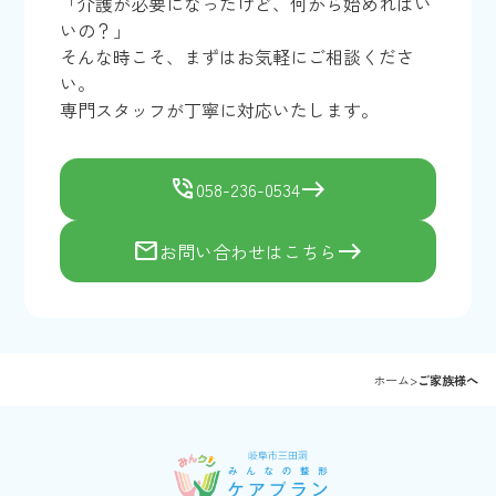
「介護が必要になったけど、何から始めればい
いの？」
そんな時こそ、まずはお気軽にご相談くださ
い。
専門スタッフが丁寧に対応いたします。
phone_in_talk
east
058-236-0534
mail
east
お問い合わせはこちら
ホーム
>
ご家族様へ