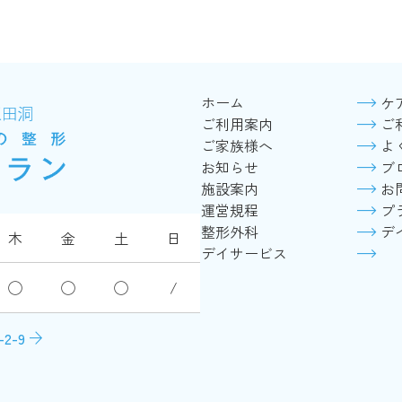
ホーム
ケ
ご利用案内
ご
ご家族様へ
よ
お知らせ
ブ
施設案内
お
運営規程
プ
整形外科
デ
木
金
土
日
デイサービス
◯
◯
◯
/
arrow_forward
2-9
d